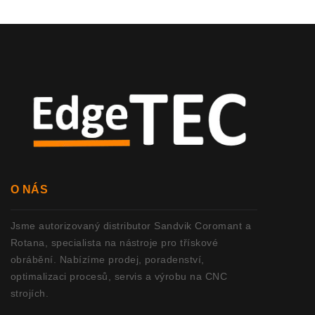
O NÁS
Jsme autorizovaný distributor Sandvik Coromant a
Rotana, specialista na nástroje pro třískové
obrábění. Nabízíme prodej, poradenství,
optimalizaci procesů, servis a výrobu na CNC
strojích.