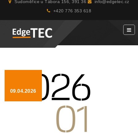
Sudoměřice u Tábora 156, 391 36
info@edgetec.cz
+420 776 353 618
09.04.2026